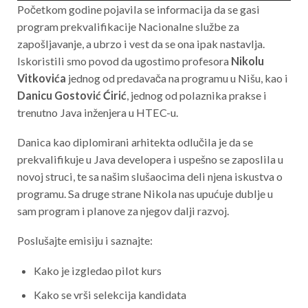
d
Početkom godine pojavila se informacija da se gasi
i
program prekvalifikacije Nacionalne službe za
o
zapošljavanje, a ubrzo i vest da se ona ipak nastavlja.
P
l
Iskoristili smo povod da ugostimo profesora
Nikolu
a
Vitkovića
jednog od predavača na programu u Nišu, kao i
y
Danicu Gostović Ćirić
, jednog od polaznika prakse i
e
r
trenutno Java inženjera u HTEC-u.
Danica kao diplomirani arhitekta odlučila je da se
prekvalifikuje u Java developera i uspešno se zaposlila u
novoj struci, te sa našim slušaocima deli njena iskustva o
programu. Sa druge strane Nikola nas upućuje dublje u
sam program i planove za njegov dalji razvoj.
Poslušajte emisiju i saznajte:
Kako je izgledao pilot kurs
Kako se vrši selekcija kandidata